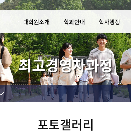
대학원소개
학과안내
학사행정
인사말
법학과
입학안내
교육목표·비전
자치행정학과
공지사항
최고경영자과정
연혁
복지정책학과
학사정보
조직도
경영학과
행정실
경제학과
자료실
문화관광학과
포토갤러리