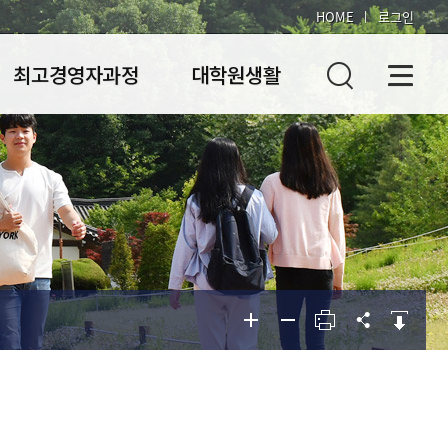
HOME
로그인
최고경영자과정
대학원생활
과정소개
편의시설
편의시설
입학안내
동문게시판
동문게시판
교육과정
총동문회
공지사항
포토갤러리