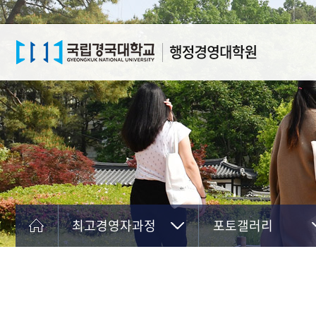
최고경영자과정
포토갤러리
대학원소개
과정소개
학과안내
입학안내
학사행정
교육과정