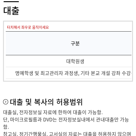
대출
터치해서 좌우로 움직이세요
구분
대학원생
명예학생 및 최고관리자 과정생, 기타 본교 개설 강좌 수강생
대출 및 복사의 허용범위
대출실, 전자정보실 자료에 한하여 대출이 가능함.
단, 마이크로필름과 DVD는 전자정보실내에서 관내대출만 가능
함.
참고실, 정기간행물실, 고서실의 자료는 대출을 허용하지 않으며