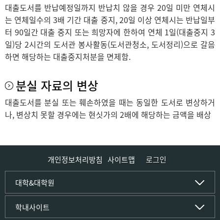
대출도서를 반납예정일까지 반납치 않을 경우 20일 미만 연체시
는 연체일수의 3배 기간 대출 중지, 20일 이상 연체시는 반납일부
터 90일간 대출 중지 또는 희망자에 한하여 연체 1일(대출중지 3
일)당 2시간의 도서관 봉사활동(도서관청소, 도서정리)으로 갈음
하면 해당하는 대출중지처분을 면제함.
분실 자료의 변상
대출도서를 분실 또는 훼손하였을 때는 동일한 도서로 변상하거
나, 변상치 못할 경우에는 현싯가의 2배에 해당하는 금액을 배상
개인정보처리방침
사이트맵
로그인
인문사회·IT대학
대학&대학원
인문·문화학부
국립경국대학교
학내사이트
국어국문학전공
(재)국립경국대학교발전기금