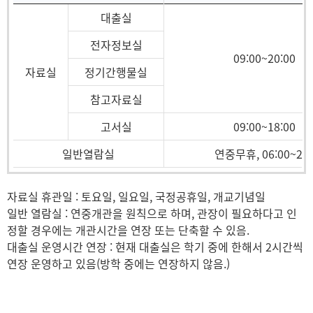
대출실
전자정보실
09:00~20:00
자료실
정기간행물실
참고자료실
고서실
09:00~18:00
일반열람실
연중무휴, 06:00~24:
자료실 휴관일 : 토요일, 일요일, 국정공휴일, 개교기념일
일반 열람실 : 연중개관을 원칙으로 하며, 관장이 필요하다고 인
정할 경우에는 개관시간을 연장 또는 단축할 수 있음.
대출실 운영시간 연장 : 현재 대출실은 학기 중에 한해서 2시간씩
연장 운영하고 있음(방학 중에는 연장하지 않음.)